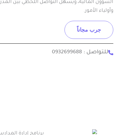
الشؤون المالية، ويسهل التواصل اللحظي بين المد
وأولياء الأمور.
جرب مجاناً
للتواصل : 0932699688